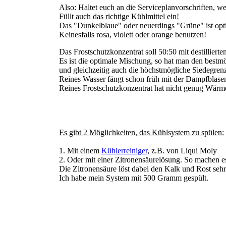
Also: Haltet euch an die Serviceplanvorschriften, w
Füllt auch das richtige Kühlmittel ein!
Das "Dunkelblaue" oder neuerdings "Grüne" ist opti
Keinesfalls rosa, violett oder orange benutzen!
Das Frostschutzkonzentrat soll 50:50 mit destillier
Es ist die optimale Mischung, so hat man den best
und gleichzeitig auch die höchstmögliche Siedegrenz
Reines Wasser fängt schon früh mit der Dampfblase
Reines Frostschutzkonzentrat hat nicht genug Wärme
Es gibt 2 Möglichkeiten, das Kühlsystem zu spülen:
1. Mit einem
Kühlerreiniger
, z.B. von Liqui Moly
2. Oder mit einer Zitronensäurelösung. So machen e
Die Zitronensäure löst dabei den Kalk und Rost sehr 
Ich habe mein System mit 500 Gramm gespült.