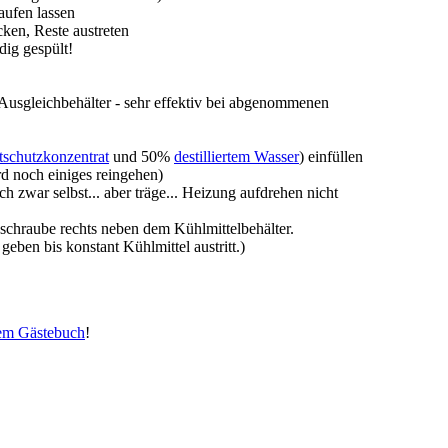
laufen lassen
cken, Reste austreten
dig gespült!
Ausgleichbehälter - sehr effektiv bei abgenommenen
tschutzkonzentrat
und 50%
destilliertem Wasser
) einfüllen
ird noch einiges reingehen)
ch zwar selbst... aber träge... Heizung aufdrehen nicht
schraube rechts neben dem Kühlmittelbehälter.
geben bis konstant Kühlmittel austritt.)
em Gästebuch
!