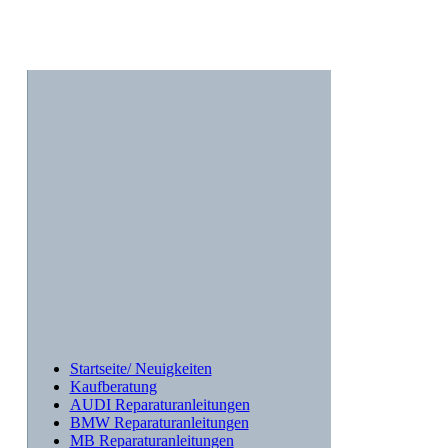
Startseite/ Neuigkeiten
Kaufberatung
AUDI Reparaturanleitungen
BMW Reparaturanleitungen
MB Reparaturanleitungen