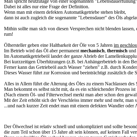
Man spricht heutzutage von einer sogenannten "Lebensdauerfüllung
Dabei ist alles nur eine Frage der Definition.
Wenn man mit einem defekten Automatikgetriebe stehen bleibt,
dann ist auch zugleich die sogenannte "Lebensdauer" des Öls abgel
Mithin sollte man sich von diesen Versprechen nicht blenden lassen, d
rum!
Ölhersteller geben eine Haltbarkeit der Öle von 5 Jahren
im geschlo
Im Betrieb wird das Öl aber permanent
mechanisch
,
thermisch
un
Im Automatikgetriebeöl landet der ganze Abrieb der Lamellenkuppl
Bei kurzzeitigen Überhitzungen (z.B. bei Anhängerbetrieb in den Be
Ferner kann das Getriebeöl auch Wasser "ziehen" z.B. durch Konde
Dieses Wasser führt zur Korrosion und beeinträchtigt zusätzlich die 
Alles in Allem führt die Alterung des Öles zu einem Nachlassen des
Man bekommt es selbst nicht mit, da es ein schleichender Prozess ist
(Nach einem Öl- und Filterwechsel merkt man aber schon den gewal
Mit der Zeit erhöht sich der Verschleiss immer mehr und mehr, man sp
...und nach kurzer Zeit endet man mit einem defekten Wandler oder 
Der Ölwechsel ist relativ schnell und unkompliziert und sollte besond
die zum Teil schon über 15 Jahre alt sein können, auf keinen Fall ve