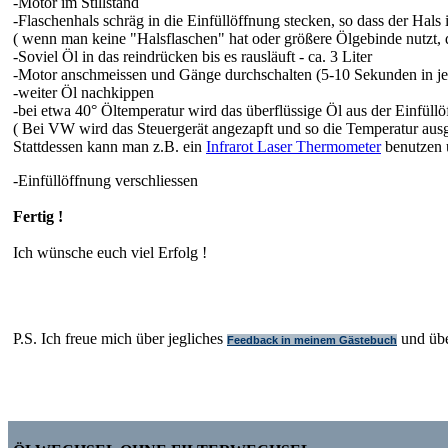
-Motor im Stillstand
-Flaschenhals schräg in die Einfüllöffnung stecken, so dass der Hals 
( wenn man keine "Halsflaschen" hat oder größere Ölgebinde nutzt, 
-Soviel Öl in das reindrücken bis es rausläuft - ca. 3 Liter
-Motor anschmeissen und Gänge durchschalten (5-10 Sekunden in jew
-weiter Öl nachkippen
-bei etwa 40° Öltemperatur wird das überflüssige Öl aus der Einfüllö
( Bei VW wird das Steuergerät angezapft und so die Temperatur ausg
Stattdessen kann man z.B. ein
Infrarot Laser Thermometer
benutzen 
-Einfüllöffnung verschliessen
Fertig !
Ich wünsche euch viel Erfolg !
P.S. Ich freue mich über jegliches
und übe
Feedback in meinem Gästebuch