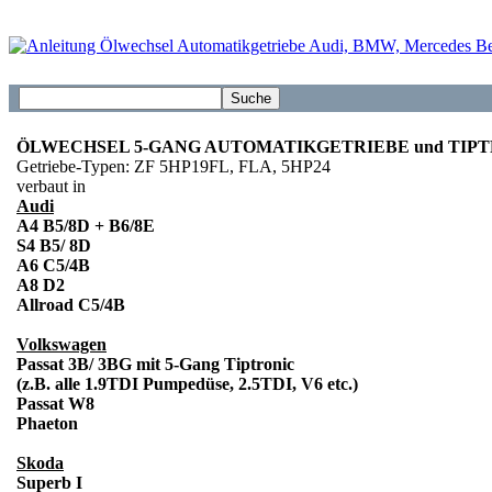
ÖLWECHSEL 5-GANG AUTOMATIKGETRIEBE und TIP
Getriebe-Typen: ZF 5HP19FL, FLA, 5HP24
verbaut in
Audi
A4 B5/8D + B6/8E
S4 B5/ 8D
A6 C5/4B
A8 D2
Allroad C5/4B
Volkswagen
Passat 3B/ 3BG mit 5-Gang Tiptronic
(z.B. alle 1.9TDI Pumpedüse, 2.5TDI, V6 etc.)
Passat W8
Phaeton
Skoda
Superb I