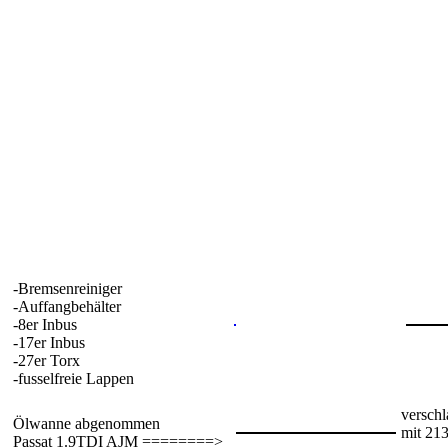
-Bremsenreiniger
-Auffangbehälter
-8er Inbus
-17er Inbus
-27er Torx
-fusselfreie Lappen
versch
Ölwanne abgenommen
mit 2
Passat 1.9TDI AJM ========>