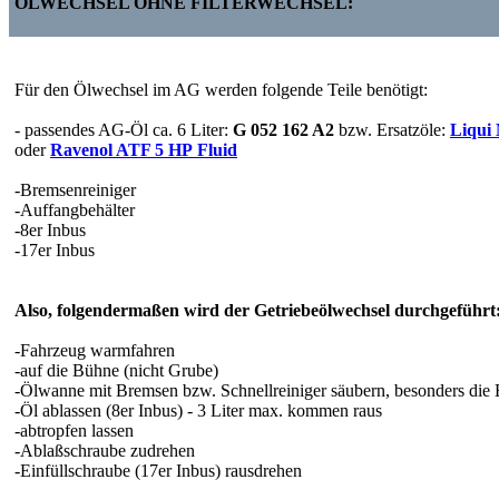
ÖLWECHSEL OHNE FILTERWECHSEL:
Für den Ölwechsel im AG werden folgende Teile benötigt:
- passendes AG-Öl ca. 6 Liter:
G 052 162 A2
bzw. Ersatzöle:
Liqui
oder
Ravenol ATF 5 HP Fluid
-Bremsenreiniger
-Auffangbehälter
-8er Inbus
-17er Inbus
Also, folgendermaßen wird der Getriebeölwechsel durchgeführt
-Fahrzeug warmfahren
-auf die Bühne (nicht Grube)
-Ölwanne mit Bremsen bzw. Schnellreiniger säubern, besonders die 
-Öl ablassen (8er Inbus) - 3 Liter max. kommen raus
-abtropfen lassen
-Ablaßschraube zudrehen
-Einfüllschraube (17er Inbus) rausdrehen